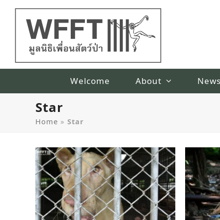
Welcome
About
New
Star
Home
»
Star