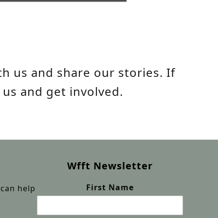
h us and share our stories. If
 us and get involved.
Wfft Newsletter
First Name
can help