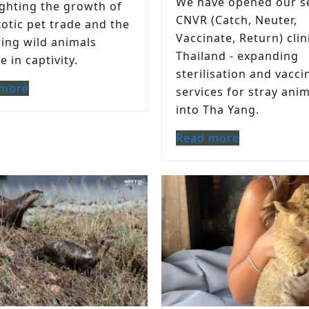
We have opened our s
ighting the growth of
CNVR (Catch, Neuter,
xotic pet trade and the
Vaccinate, Return) clin
ring wild animals
Thailand - expanding
 in captivity.
sterilisation and vacci
 more
services for stray ani
into Tha Yang.
Read more